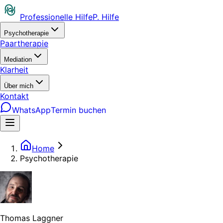
Professionelle Hilfe
P. Hilfe
Psychotherapie
Paartherapie
Mediation
Klarheit
Über mich
Kontakt
WhatsApp
Termin buchen
Home
Psychotherapie
Thomas Laggner