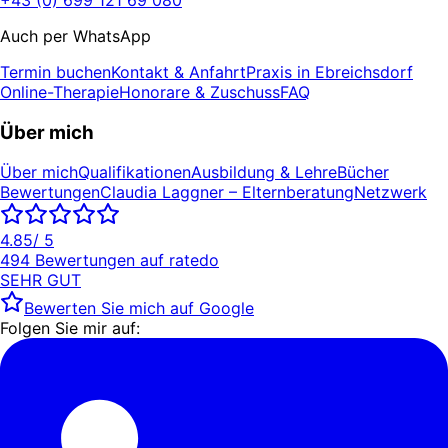
Auch per WhatsApp
Termin buchen
Kontakt & Anfahrt
Praxis in Ebreichsdorf
Online-Therapie
Honorare & Zuschuss
FAQ
Über mich
Über mich
Qualifikationen
Ausbildung & Lehre
Bücher
Bewertungen
Claudia Laggner – Elternberatung
Netzwerk
4.85
/ 5
494
Bewertungen auf
ratedo
SEHR GUT
Bewerten Sie mich auf Google
Folgen Sie mir auf: