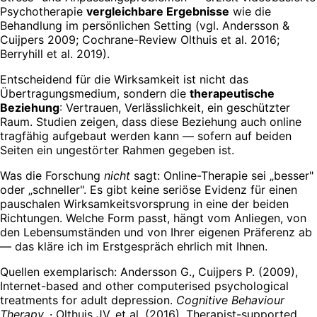
Psychotherapie
vergleichbare Ergebnisse
wie die
Behandlung im persönlichen Setting (vgl. Andersson &
Cuijpers 2009; Cochrane-Review Olthuis et al. 2016;
Berryhill et al. 2019).
Entscheidend für die Wirksamkeit ist nicht das
Übertragungsmedium, sondern die
therapeutische
Beziehung
: Vertrauen, Verlässlichkeit, ein geschützter
Raum. Studien zeigen, dass diese Beziehung auch online
tragfähig aufgebaut werden kann — sofern auf beiden
Seiten ein ungestörter Rahmen gegeben ist.
Was die Forschung
nicht
sagt: Online-Therapie sei „besser"
oder „schneller". Es gibt keine seriöse Evidenz für einen
pauschalen Wirksamkeitsvorsprung in eine der beiden
Richtungen. Welche Form passt, hängt vom Anliegen, von
den Lebensumständen und von Ihrer eigenen Präferenz ab
— das kläre ich im Erstgespräch ehrlich mit Ihnen.
Quellen exemplarisch: Andersson G., Cuijpers P. (2009),
Internet-based and other computerised psychological
treatments for adult depression.
Cognitive Behaviour
Therapy.
· Olthuis JV. et al. (2016), Therapist-supported