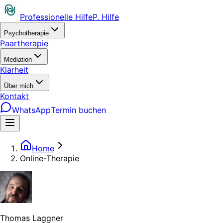
Professionelle Hilfe
P. Hilfe
Psychotherapie
Paartherapie
Mediation
Klarheit
Über mich
Kontakt
WhatsApp
Termin buchen
Home
Online-Therapie
Thomas Laggner