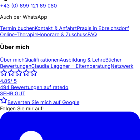
+43 (0) 699 121 69 080
Auch per WhatsApp
Termin buchen
Kontakt & Anfahrt
Praxis in Ebreichsdorf
Online-Therapie
Honorare & Zuschuss
FAQ
Über mich
Über mich
Qualifikationen
Ausbildung & Lehre
Bücher
Bewertungen
Claudia Laggner – Elternberatung
Netzwerk
4.85
/ 5
494
Bewertungen auf
ratedo
SEHR GUT
Bewerten Sie mich auf Google
Folgen Sie mir auf: