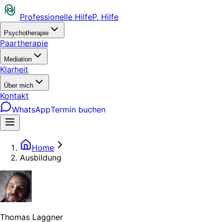
Professionelle Hilfe
P. Hilfe
Psychotherapie
Paartherapie
Mediation
Klarheit
Über mich
Kontakt
WhatsApp
Termin buchen
Home
Ausbildung
Thomas Laggner